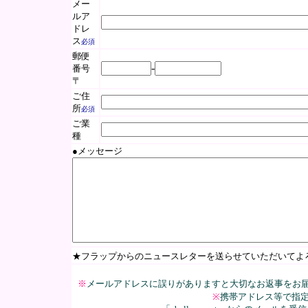
メー
ルア
ドレ
ス
必須
郵便
-
番号
〒
ご住
所
必須
ご業
種
●メッセージ
★フラップからのニュースレターを送らせていただいて
※
メールアドレスに誤りがありますと大切なお返事をお
※
携帯アドレス等で指