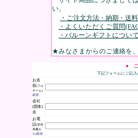
い。
・ご注文方法・納期・送
・よくいただくご質問(FAQ
・バルーンギフトについ
★みなさまからのご連絡を
● 
下記フォームにご記入
お名
前
(フル
ネーム)
必須
会社
(団体)
名
お電
話
(市外
局番か
ら)
必須