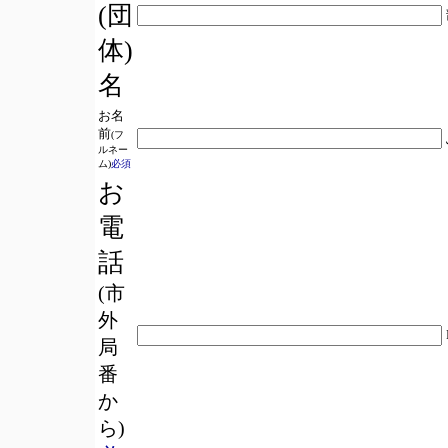
(団
体)
名
お名
前
(フ
ルネー
ム)
必須
お
電
話
(市
外
局
番
か
ら)