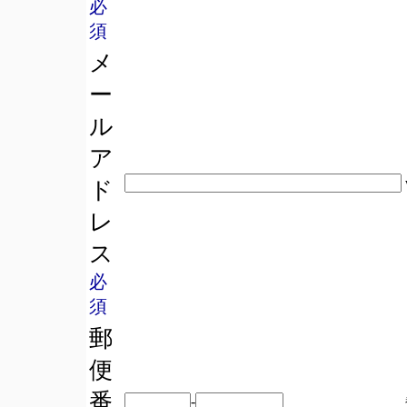
必
須
メ
ー
ル
ア
ド
レ
ス
必
須
郵
便
番
-