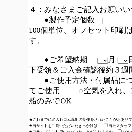
４：みなさまご記入お願いい
●製作予定個数
100個単位、オフセット印刷は
す。
●ご希望納期
月
下受領＆ご入金確認後約３週
●ご使用方法・付属品に
てご使用
空気を入れ
船のみでOK
★これまでに名入れゴム風船の制作をされたことがおあり
★当サイトをご覧いただいたきっかけは
当社スタッ
★フラップをご利用いただいたことがありますか
バル