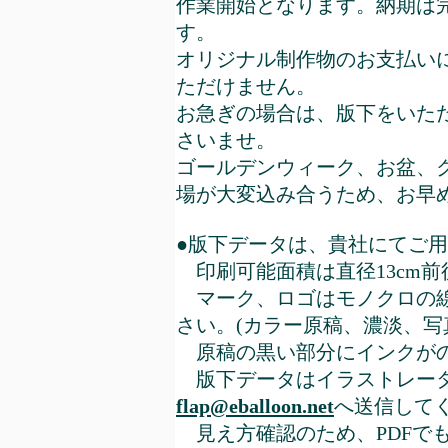
作業開始となります。納期は
す。
オリジナル制作物のお支払い
ただけません。
お急ぎの場合は、版下をいた
さいませ。
ゴールデンウィーク、お盆、
場が大変込み合うため、お早
●版下データは、貴社にてご
印刷可能面積は直径13cm前
マーク、ロゴはモノクロの線
さい。(カラー原稿、濃淡、写
原稿の黒い部分にインクがの
版下データはイラストレーター
flap@eballoon.net
へ送信して
見え方確認のため、PDFで