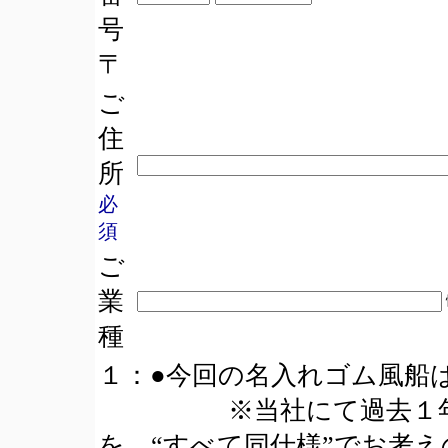
号
〒
ご
住
所
必
須
ご
業
種
１：●今回の名入れゴム風
※当社にて過去１年以
を、“すべて同仕様”でお考