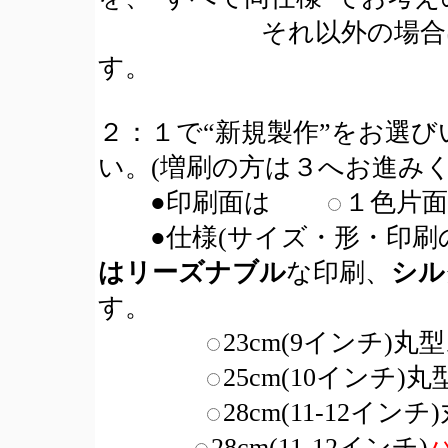
それ以外の場合は「新
す。
２：１で“新規製作”をお選
い。(増刷の方は３へお進みく
●印刷面は
１色
●仕様(サイズ・形・印刷
はリーズナブル
な印刷、
シル
す。
23cm(9インチ)
25cm(10インチ
28cm(11-12
28cm(11-12インチ)